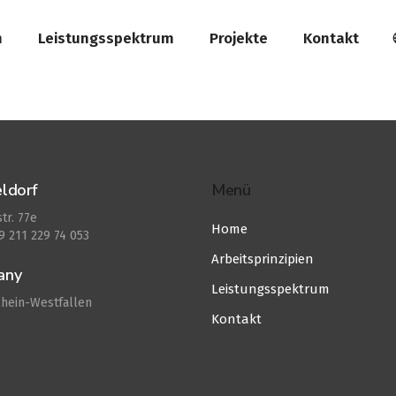
n
Leistungsspektrum
Projekte
Kontakt
ldorf
Menü
tr. 77e
Home
49 211 229 74 053
Arbeitsprinzipien
any
Leistungsspektrum
hein-Westfallen
Kontakt