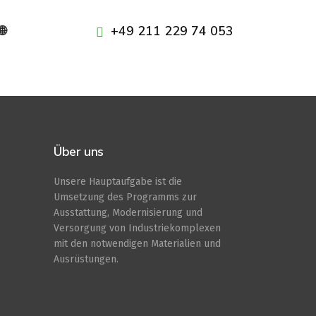
+49 211 229 74 053
🌐
Über uns
Unsere Hauptaufgabe ist die
Umsetzung des Programms zur
Ausstattung, Modernisierung und
Versorgung von Industriekomplexen
mit den notwendigen Materialien und
Ausrüstungen.