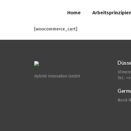
Home
Arbeitsprinzipie
[woocommerce_cart]
Düsse
Ulmens
Hybrid Innovation GmbH
Tel.: +
Germ
Nord-R